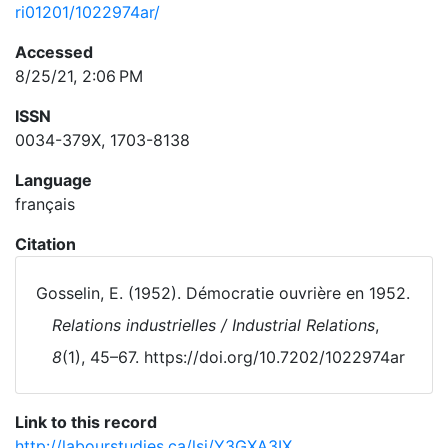
ri01201/1022974ar/
Accessed
8/25/21, 2:06 PM
ISSN
0034-379X, 1703-8138
Language
français
Citation
Gosselin, E. (1952). Démocratie ouvrière en 1952.
Relations industrielles / Industrial Relations
,
8
(1), 45–67. https://doi.org/10.7202/1022974ar
Link to this record
http://labourstudies.ca/lsi/Y3GXA3IX