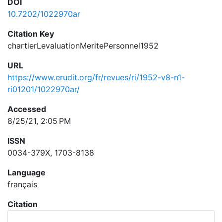
DOI
10.7202/1022970ar
Citation Key
chartierLevaluationMeritePersonnel1952
URL
https://www.erudit.org/fr/revues/ri/1952-v8-n1-
ri01201/1022970ar/
Accessed
8/25/21, 2:05 PM
ISSN
0034-379X, 1703-8138
Language
français
Citation