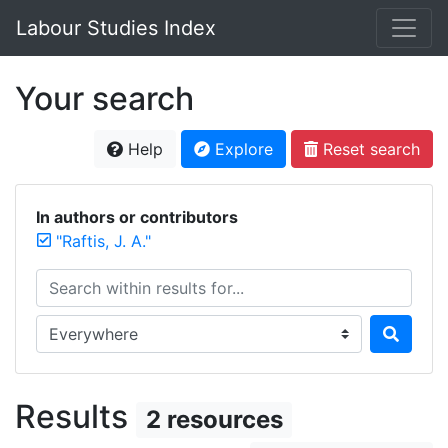
Labour Studies Index
Your search
Help
Explore
Reset search
In authors or contributors
"Raftis, J. A."
Search within results for...
Search in...
Results
2 resources